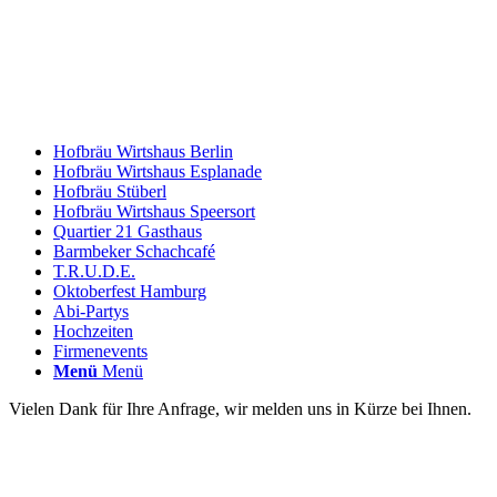
Hofbräu Wirtshaus Berlin
Hofbräu Wirtshaus Esplanade
Hofbräu Stüberl
Hofbräu Wirtshaus Speersort
Quartier 21 Gasthaus
Barmbeker Schachcafé
T.R.U.D.E.
Oktoberfest Hamburg
Abi-Partys
Hochzeiten
Firmenevents
Menü
Menü
Vielen Dank für Ihre Anfrage, wir melden uns in Kürze bei Ihnen.